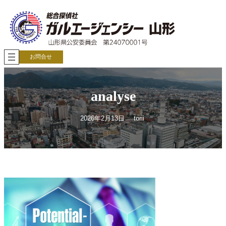
内
容
を
ス
キ
ッ
お問合せ
プ
analyse
2026年2月13日
torii