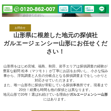
内
容
を
ス
キ
ッ
お問合せ
プ
山形県に根差した地元の探偵社
ガルエージェンシー山形にお任せくだ
さい！
山形県をはじめ宮城、福島、秋田、岩手エリアは探偵調査の経験が
豊富な顧問 松本（マツモト）が丁寧にお話をお伺いし、小さな悩み
事から、浮気調査と人生の分岐点となる探偵調査までをしっかりと
対応させていただきます。
また、唯一山形市に探偵が常駐している探偵事務所です。現着まで
20分！経費も時間も他の探偵とは異なります。
地元山形で20年！選ばれ続けている理由が
ガルエージェンシー山形
にはあります。