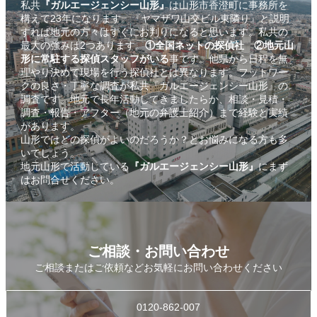
私共
『ガルエージェンシー山形』
は山形市香澄町に事務所を
構えて23年になります。『ヤマザワ山交ビル東隣り』と説明
すれば地元の方々はすぐにお判りになると思います。私共の
最大の強みは2つあります。
①全国ネットの探偵社
②地元山
形に常駐する探偵スタッフがいる
事です。他県から日程を無
理やり決めて現場を行う探偵社とは異なります。フットワー
クの良さ・丁寧な調査が私共『ガルエージェンシー山形』の
調査です。地元で長年活動してきましたらか、相談・見積・
調査・報告・アフター（地元の弁護士紹介）まで経験と実績
があります。
山形ではどの探偵がよいのだろうか？とお悩みになる方も多
いでしょう。
地元山形で活動している
『ガルエージェンシー山形』
にまず
はお問合せください。
ご相談・お問い合わせ
ご相談またはご依頼などお気軽にお問い合わせください
0120-862-007